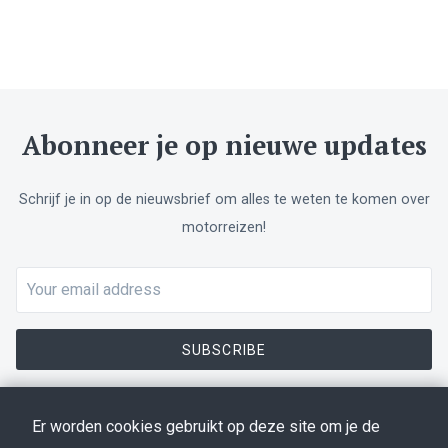
Abonneer je op nieuwe updates
Schrijf je in op de nieuwsbrief om alles te weten te komen over
motorreizen!
Don't
Email
fill
address
this
out
SUBSCRIBE
if
you're
human:
Er worden cookies gebruikt op deze site om je de